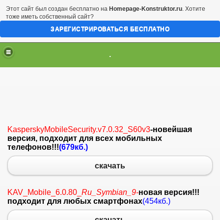
Этот сайт был создан бесплатно на
Homepage-Konstruktor.ru
. Хотите
тоже иметь собственный сайт?
ЗАРЕГИСТРИРОВАТЬСЯ БЕСПЛАТНО
.
KasperskyMobileSecurity.v7.0.32
_S60v3
-новейшая
версия, подходит для всех мобильных
телефонов
!!!
(
679кб.)
скачать
KAV_Mobile_6.0.80_
Ru_Symbian_9-
новая версия!!!
подходит для любых смартфонах
(454кб.)
скачать